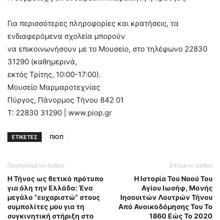
Για περισσότερες πληροφορίες και κρατήσεις, τα
ενδιαφερόμενα σχολεία μπορούν
να επικοινωνήσουν με το Μουσείο, στο τηλέφωνο 22830
31290 (καθημερινά,
εκτός Τρίτης, 10:00-17:00).
Μουσείο Μαρμαροτεχνίας
Πύργος, Πάνορμος Τήνου 842 01
Τ: 22830 31290 | www.piop.gr
ΕΤΙΚΕΤΕΣ
ΠΙΟΠ
Προηγούμενο άρθρο
Επόμενο άρθρο
Η Τήνος ως θετικό πρότυπο
Η Ιστορία Του Ναού Του
για όλη την Ελλάδα: Ένα
Αγίου Ιωσήφ, Μονής
μεγάλο “ευχαριστώ” στους
Ιησουιτών Λουτρών Τήνου
συμπολίτες μου για τη
Από Ανοικοδόμησης Του Το
συγκινητική στήριξη στο
1860 Εώς Το 2020