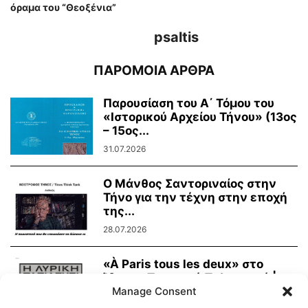
όραμα του “Θεοξένια”
psaltis
ΠΑΡΟΜΟΙΑ ΑΡΘΡΑ
Παρουσίαση του Α΄ Τόμου του
«Ιστορικού Αρχείου Τήνου» (13ος
– 15ος...
31.07.2026
Ο Μάνθος Σαντοριναίος στην
Τήνο για την τέχνη στην εποχή
της...
28.07.2026
«À Paris tous les deux» στο
Ίδρυμα Τηνιακού Πολιτισμού |
Παρασκευή...
Manage Consent