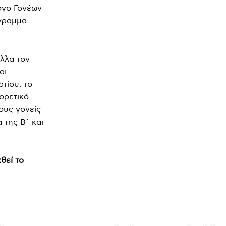
ογο Γονέων
όγραμμα
ύλλα τον
αι
τίου, το
ορετικό
ους γονείς
 της Β΄ και
θεί το