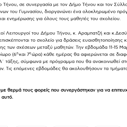
ο Τήνου, σε συνεργασία με τον Δήμο Τήνου και τον Σύλλ
νων του Γυμνασίου, διοργανώνει ένα ολοκληρωμένο πρ
αι ενημέρωσης για όλους τους μαθητές του σχολείου.
κοί Λειτουργοί του Δήμου Τήνου, κ. Αραμπατζή και κ.Δεσ
επισκέπτονται το σχολείο για δράσεις ευαισθητοποίησης κ
ς των σχέσεων μεταξύ μαθητών. Την εβδομάδα 11-15 Μαρ
η
η
δίωρο (6
και 7
ώρα) κάθε ημέρας θα αφιερώνεται σε διαφ
Α΄ τάξης, σύμφωνα με πρόγραμμα που θα ανακοινωθεί στ
ν. Τις επόμενες εβδομάδες θα ακολουθήσουν τα τμήματα
με θερμά τους φορείς που συνεργάστηκαν για να επιτευχ
 αυτό.