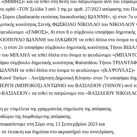
 «(ΜΙΜΗΣ)» και να τεθεί στη θέση του πατρωνύμου αντί του εσφαλ
 ορθό «ΤΟΥ Σελίδα 3 από 3 της με αριθ. 27/2023 απόφασης του Π
 Σύρου (Διαδικασία εκούσιας δικαιοδοσίας) ΙΩΑΝΝΗ», η) στον 7ο 
μοτικής κοινότητας Στενής ΦΩΣΚΟΛΟ ΝΙΚΟΛΑΟ του ΝΙΚΟΛΑΟΥ να
 ψευδώνυμο «(ΓΑΦΟΣ)», θ) στον 8 ο σύμβουλο υποψήφιο δημοτικής 
ΚΙΟΠΟΥΛΟ ΙΩΑΝΝΗ του ΙΑΚΩΒΟΥ να τεθεί δίπλα στο όνομα το 
 ι) στον 2ο υποψήφιο σύμβουλο δημοτικής κοινότητας Τήνου ΒΙΔ
ου ΜΙΧΑΗΛ να τεθεί δίπλα στο όνομα το ψευδώνυμο «(ΜΠΑΝΤΟ
ψήφιο σύμβουλο δημοτικής κοινότητας Φαλατάδου Τήνου ΤΡΙΑΝΤ
ΩΑΝΝΗ να τεθεί δίπλα στο όνομα το ψευδώνυμο «(ΚΑΨΟΥΛΑΣ)» κ
οινό Τηνίων – Ανεξάρτητη Δημοτική Κίνηση» στον 7ο υποψήφιο δη
ΠΕΡΓΗ (ΜΠΡΟΚΟΣ) ΑΝΤΩΝΙΟ του ΒΑΣΙΛΕΙΟΥ (ΤΗΝΟΥ) αντί τ
 «ΒΑΣΙΛΕΙΟΥ» να τεθεί το πατρώνυμο του «ΒΑΣΙΛΕΙΟΥ ΝΙΚΟΛΑ
 με επιμέλεια της γραμματείας σημείωση της απόφασης
ριθώριο της διορθούμενης απόφασης.
φασίστηκε στη Σύρο στις 13 Σεπτεμβρίου 2023 και
 σε έκτακτη και δημόσια στο ακροατήριό του συνεδρίαση,