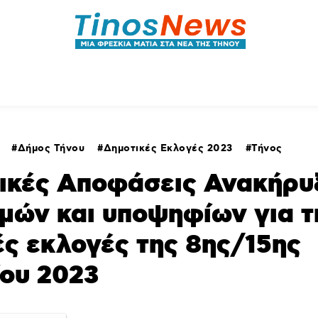
ητικά
Αρθρογραφία
Χωριά
Agenda
Podcas
Δήμος Τήνου
Δημοτικές Εκλογές 2023
Τήνος
ικές Αποφάσεις Ανακήρυ
μών και υποψηφίων για τ
ς εκλογές της 8ης/15ης
ου 2023