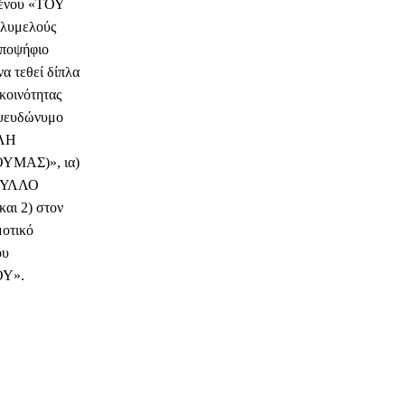
μένου «ΤΟΥ
ολυμελούς
υποψήφιο
 τεθεί δίπλα
κοινότητας
ψευδώνυμο
ΑΛΗ
ΥΜΑΣ)», ια)
ΑΦΥΛΛΟ
αι 2) στον
μοτικό
ου
ΟΥ».