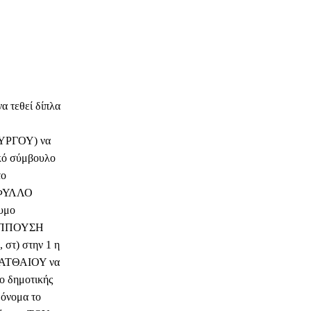
τεθεί δίπλα
ΥΡΓΟΥ) να
ικό σύμβουλο
το
ΑΦΥΛΛΟ
υμο
ΙΛΙΠΠΟΥΣΗ
στ) στην 1 η
ΜΑΤΘΑΙΟΥ να
ο δημοτικής
όνομα το