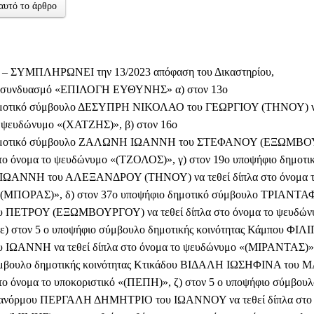
αυτό το άρθρο
 ΣΥΜΠΛΗΡΩΝΕΙ την 13/2023 απόφαση του Δικαστηρίου,
ν συνδυασμό «ΕΠΙΛΟΓΗ ΕΥΘΥΝΗΣ» α) στον 13ο
μοτικό σύμβουλο ΔΕΣΥΠΡΗ ΝΙΚΟΛΑΟ του ΓΕΩΡΓΙΟΥ (ΤΗΝΟΥ) να 
ο ψευδώνυμο «(ΧΑΤΖΗΣ)», β) στον 16ο
ημοτικό σύμβουλο ΖΑΛΩΝΗ ΙΩΑΝΝΗ του ΣΤΕΦΑΝΟΥ (ΕΞΩΜΒΟ
στο όνομα το ψευδώνυμο «(ΤΖΟΛΟΣ)», γ) στον 19ο υποψήφιο δημοτ
ΩΑΝΝΗ του ΑΛΕΞΑΝΔΡΟΥ (ΤΗΝΟΥ) να τεθεί δίπλα στο όνομα 
(ΜΠΟΡΑΣ)», δ) στον 37ο υποψήφιο δημοτικό σύμβουλο ΤΡΙΑΝΤ
 ΠΕΤΡΟΥ (ΕΞΩΜΒΟΥΡΓΟΥ) να τεθεί δίπλα στο όνομα το ψευδών
ε) στον 5 ο υποψήφιο σύμβουλο δημοτικής κοινότητας Κάμπου Φ
 ΙΩΑΝΝΗ να τεθεί δίπλα στο όνομα το ψευδώνυμο «(ΜΙΡΑΝΤΑΣ)», 
μβουλο δημοτικής κοινότητας Κτικάδου ΒΙΔΑΛΗ ΙΩΣΗΦΙΝΑ του 
στο όνομα το υποκοριστικό «(ΠΕΠΗ)», ζ) στον 5 ο υποψήφιο σύμβουλ
Πανόρμου ΠΕΡΓΑΛΗ ΔΗΜΗΤΡΙΟ του ΙΩΑΝΝΟΥ να τεθεί δίπλα στο 