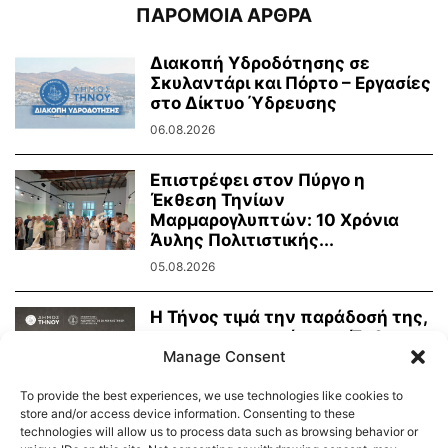
ΠΑΡΟΜΟΙΑ ΑΡΘΡΑ
Διακοπή Υδροδότησης σε
Σκυλαντάρι και Πόρτο – Εργασίες
στο Δίκτυο Ύδρευσης
06.08.2026
Επιστρέφει στον Πύργο η
Έκθεση Τηνίων
Μαρμαρογλυπτών: 10 Χρόνια
Άυλης Πολιτιστικής...
05.08.2026
Η Τήνος τιμά την παράδοσή της,
τη μαρμαροτεχνία της. Έκθεση
Τήνιων...
Manage Consent
31.07.2026
To provide the best experiences, we use technologies like cookies to
store and/or access device information. Consenting to these
technologies will allow us to process data such as browsing behavior or