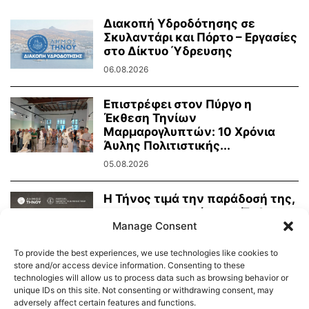
Διακοπή Υδροδότησης σε
Σκυλαντάρι και Πόρτο – Εργασίες
στο Δίκτυο Ύδρευσης
06.08.2026
Επιστρέφει στον Πύργο η
Έκθεση Τηνίων
Μαρμαρογλυπτών: 10 Χρόνια
Άυλης Πολιτιστικής...
05.08.2026
Η Τήνος τιμά την παράδοσή της,
τη μαρμαροτεχνία της. Έκθεση
Manage Consent
Τήνιων...
31.07.2026
To provide the best experiences, we use technologies like cookies to
store and/or access device information. Consenting to these
technologies will allow us to process data such as browsing behavior or
unique IDs on this site. Not consenting or withdrawing consent, may
adversely affect certain features and functions.