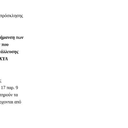
α πρόσκλησης
 σήμανση των
ς που
ετάλλευσης
 ΚΥΑ
ς
 17 παρ. 9
τηρούν τα
ρχονται από