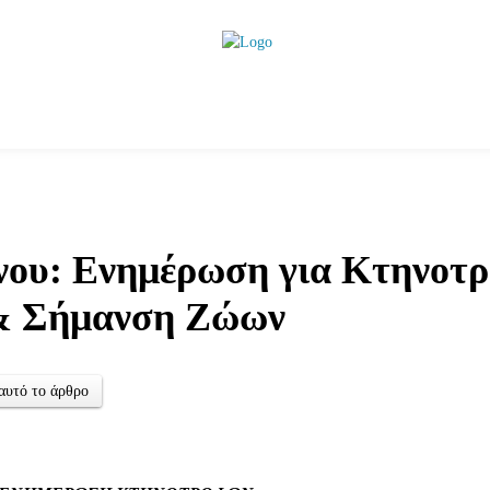
ητικά
Αρθρογραφία
Χωριά
Agenda
Podcas
νου: Ενημέρωση για Κτηνοτρ
& Σήμανση Ζώων
αυτό το άρθρο