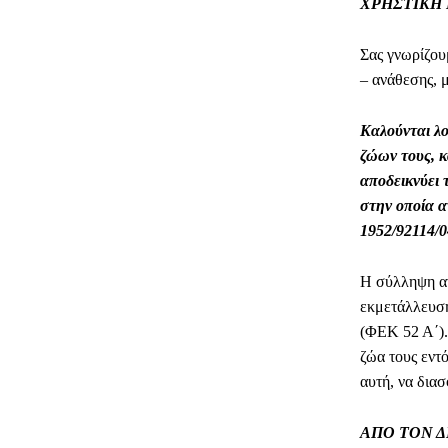
ΧΡΗΣΤΙΚΗ
Σας γνωρίζου
– ανάθεσης, 
Καλούνται λο
ζώων τους, κ
αποδεικνύει 
στην οποία α
1952/92114/0
Η σύλληψη αν
εκμετάλλευση
(ΦΕΚ 52 Α΄).
ζώα τους εντ
αυτή, να διασ
ΑΠΟ ΤΟΝ 