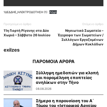
1ΔΕΔΔΗΕ_ΗΛΕΚΤΡΟΔΟΤΗΣΗ (1)
Λήψη
Προηγούμενο άρθρο
Επόμενο άρθρο
11η Γιορτή Ρίγανης στα Δύο
Νησιωτικά Σωματεία –
Χωριά – Σάββατο 26 Ιουλίου
Έγγραφο των Σωματείων /
Συλλόγων Εργαζομένων
Δήμων Κυκλάδων
exilzes
ΠΑΡΟΜΟΙΑ ΑΡΘΡΑ
Σύλληψη ημεδαπών για κλοπή
και παραμέληση εποπτείας
ανηλίκων στην Τήνο
08.08.2026
Σήμερα η παρουσίαση του Α΄
Τόμου του «Ιστορικού Αρχείου