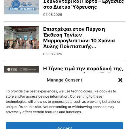
Σκυλαντάρι και Πόρτο – Εργασίες
στο Δίκτυο Ύδρευσης
06.08.2026
Επιστρέφει στον Πύργο η
Έκθεση Τηνίων
Μαρμαρογλυπτών: 10 Χρόνια
Άυλης Πολιτιστικής...
05.08.2026
Η Τήνος τιμά την παράδοσή της,
τη μαρμαροτεχνία της. Έκθεση
Manage Consent
Τήνιων...
31.07.2026
To provide the best experiences, we use technologies like cookies to
store and/or access device information. Consenting to these
technologies will allow us to process data such as browsing behavior or
unique IDs on this site. Not consenting or withdrawing consent, may
adversely affect certain features and functions.
Διαύγεια – Δήμου Τήνου
Δημοτικό Λιμενικό Ταμείο Τήνου – Άνδρου
Εορτολόγιο
Accept