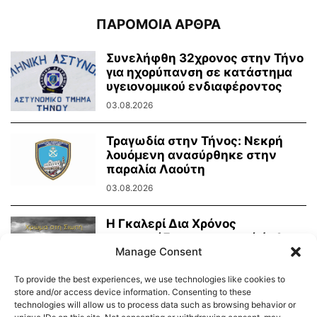
ΠΑΡΟΜΟΙΑ ΑΡΘΡΑ
Συνελήφθη 32χρονος στην Τήνο
για ηχορύπανση σε κατάστημα
υγειονομικού ενδιαφέροντος
03.08.2026
Τραγωδία στην Τήνος: Νεκρή
λουόμενη ανασύρθηκε στην
παραλία Λαούτη
03.08.2026
Η Γκαλερί Δια Χρόνος
παρουσιάζει την ατομική έκθεση
Manage Consent
φωτογραφίας του Νίκου...
02.08.2026
To provide the best experiences, we use technologies like cookies to
store and/or access device information. Consenting to these
technologies will allow us to process data such as browsing behavior or