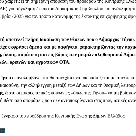
υ χαιρετίζει τη σημερινή απόφαση του προέδρου της Κεντρικής Έν
Ε) για σύγκληση έκτακτου Διοικητικού Συμβουλίου και ανάκληση τ
μβρίου 2025 για τον τρόπο κατανομής της έκτακτης επιχορήγησης ύψο
υτή αποτελεί πλήρη δικαίωση των θέσεων που ο Δήμαρχος Τήνου
είχε εκφράσει άμεσα και με σαφήνεια, χαρακτηρίζοντας την αρχ
, άδικη, παράτυπη και εις βάρος των μικρών πληθυσμιακά Δήμων
κών, ορεινών και αγροτικών ΟΤΑ.
ήνου επαναλαμβάνει ότι θα συνεχίσει να υπερασπίζεται με συνέπεια 
ικαιοσύνη, την αλληλεγγύη μεταξύ των Δήμων και τη θεσμική λειτουρ
ς, ώστε οι μικρές τοπικές κοινωνίες –όπως της Τήνου– να μη βρίσκον
κή θέση από αποφάσεις που δεν ανταποκρίνονται στις πραγματικές ανάγ
 έγγραφο του προέδρου της Κεντρικής Ένωσης Δήμων Ελλάδος
ήψη