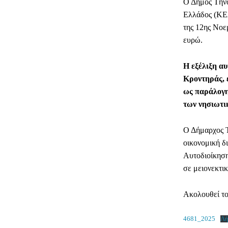
Ο Δήμος Τήνο
Ελλάδος (ΚΕΔ
της 12ης Νοε
ευρώ.
Η εξέλιξη α
Κροντηράς, 
ως παράλογη
των νησιωτι
Ο Δήμαρχος Τ
οικονομική δ
Αυτοδιοίκηση
σε μειονεκτι
Ακολουθεί το
4681_2025
Λ