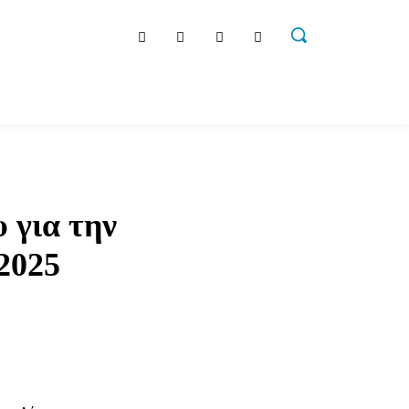
t
Αγγελίες
Τοπική Αυτοδιοίκηση
Ακτοπλοΐα
Περ
 για την
2025