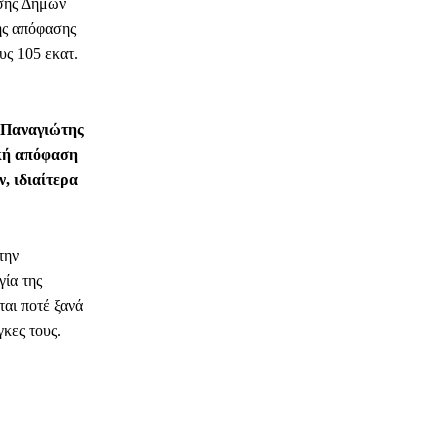
ωσης Δήμων
ης απόφασης
υς 105 εκατ.
, Παναγιώτης
ική απόφαση
, ιδιαίτερα
την
γία της
ται ποτέ ξανά
κες τους.