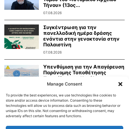
Τήνου» (13ος...
07.08.2026
Συγκέντρωση για την
πανελλαδική ημέρα δράσης
ενάντια στην γενοκτονία στην
Παλαιστίνη
07.08.2026
Υπενθύμιση για την Απαγόρευση
Παράνομης Τοποθέτησης
Πινακίδων και Κατάληψης
Manage Consent
Κοινόχρηστων Χώρων
06.08.2026
To provide the best experiences, we use technologies like cookies to
store and/or access device information. Consenting to these
technologies will allow us to process data such as browsing behavior or
unique IDs on this site. Not consenting or withdrawing consent, may
adversely affect certain features and functions.
Διαύγεια – Δήμου Τήνου