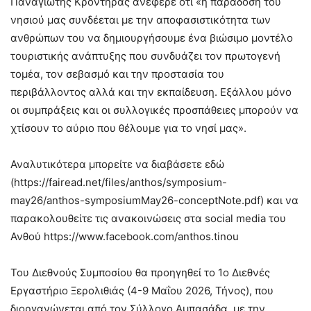
Παναγιώτης Κροντηράς ανέφερε ότι «η παράδοση του
νησιού μας συνδέεται με την αποφασιστικότητα των
ανθρώπων του να δημιουργήσουμε ένα βιώσιμο μοντέλο
τουριστικής ανάπτυξης που συνδυάζει τον πρωτογενή
τομέα, τον σεβασμό και την προστασία του
περιβάλλοντος αλλά και την εκπαίδευση. Εξάλλου μόνο
οι συμπράξεις και οι συλλογικές προσπάθειες μπορούν να
χτίσουν το αύριο που θέλουμε για το νησί μας».
Αναλυτικότερα μπορείτε να διαβάσετε εδώ
(https://fairead.net/files/anthos/symposium-
may26/anthos-symposiumMay26-conceptNote.pdf) και να
παρακολουθείτε τις ανακοινώσεις στα social media του
Ανθού https://www.facebook.com/anthos.tinou
Του Διεθνούς Συμποσίου θα προηγηθεί το 1ο Διεθνές
Εργαστήριο Ξερολιθιάς (4-9 Μαΐου 2026, Τήνος), που
διοργανώνεται από τον Σύλλογο Αμπασάδα, με την