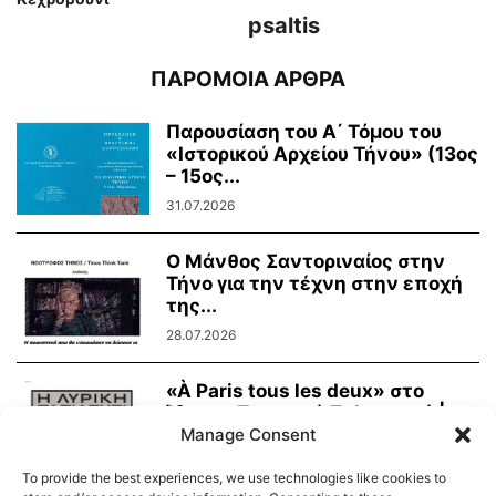
psaltis
ΠΑΡΟΜΟΙΑ ΑΡΘΡΑ
Παρουσίαση του Α΄ Τόμου του
«Ιστορικού Αρχείου Τήνου» (13ος
– 15ος...
31.07.2026
Ο Μάνθος Σαντοριναίος στην
Τήνο για την τέχνη στην εποχή
της...
28.07.2026
«À Paris tous les deux» στο
Ίδρυμα Τηνιακού Πολιτισμού |
Παρασκευή...
Manage Consent
24.07.2026
To provide the best experiences, we use technologies like cookies to