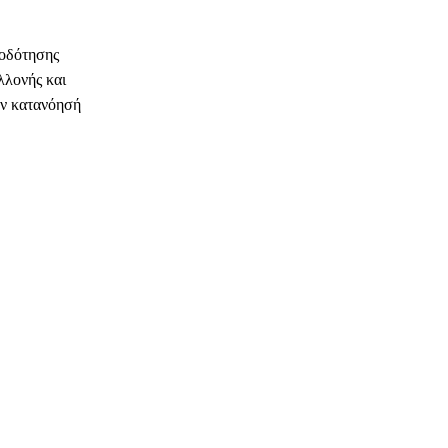
ροδότησης
λονής και
ην κατανόησή
ΗΛΕΚΤΡΟΝΙΚΗ ΔΙΕΥΘΥΝΣΗ
Copy URL