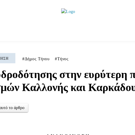
ητικά
Αρθρογραφία
Χωριά
Agenda
Podcas
ΚΗΣΗ
Δήμος Τήνου
Τήνος
δροδότησης στην ευρύτερη π
σμών Καλλονής και Καρκάδο
αυτό το άρθρο