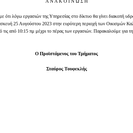
Α Ν Α Κ Ο Ι Ν Ω Σ Η
με ότι λόγω εργασιών της Υπηρεσίας στο δίκτυο θα γίνει διακοπή υδ
σκευή 25 Αυγούστου 2023 στην ευρύτερη περιοχή των Οικισμών Καλ
 τις από 10:15 πμ μέχρι το πέρας των εργασιών. Παρακαλούμε για τ
Ο Προϊστάμενος του Τμήματος
Σταύρος Τουφεκλής
Facebook
WhatsApp
Viber
ΙΟ