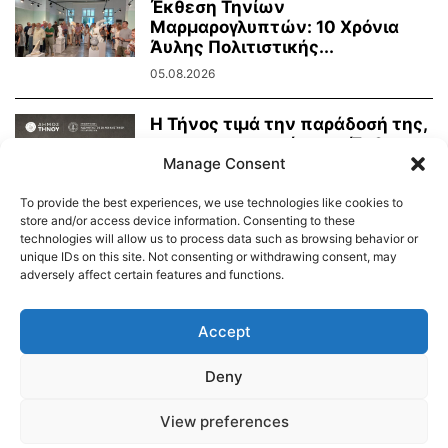
Έκθεση Τηνίων
Μαρμαρογλυπτών: 10 Χρόνια
Άυλης Πολιτιστικής...
05.08.2026
Η Τήνος τιμά την παράδοσή της,
τη μαρμαροτεχνία της. Έκθεση
Manage Consent
Τήνιων...
31.07.2026
To provide the best experiences, we use technologies like cookies to
store and/or access device information. Consenting to these
technologies will allow us to process data such as browsing behavior or
unique IDs on this site. Not consenting or withdrawing consent, may
adversely affect certain features and functions.
Διαύγεια – Δήμου Τήνου
Δημοτικό Λιμενικό Ταμείο Τήνου – Άνδρου
Εορτολόγιο
Accept
Tinos Island Live Webcamera
Χάρτης Πλοίων
Deny
© 2026
View preferences