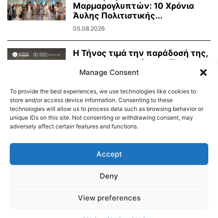
Μαρμαρογλυπτών: 10 Χρόνια
Άυλης Πολιτιστικής...
05.08.2026
Η Τήνος τιμά την παράδοσή της,
τη μαρμαροτεχνία της. Έκθεση
Τήνιων...
Manage Consent
31.07.2026
To provide the best experiences, we use technologies like cookies to
store and/or access device information. Consenting to these
technologies will allow us to process data such as browsing behavior or
unique IDs on this site. Not consenting or withdrawing consent, may
adversely affect certain features and functions.
Διαύγεια – Δήμου Τήνου
Δημοτικό Λιμενικό Ταμείο Τήνου – Άνδρου
Εορτολόγιο
Accept
Tinos Island Live Webcamera
Χάρτης Πλοίων
Deny
© 2026
View preferences