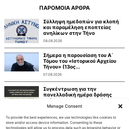
ΠΑΡΟΜΟΙΑ ΑΡΘΡΑ
Σύλληψη ημεδαπών για κλοπή
και παραμέληση εποπτείας
ανηλίκων στην Τήνο
08.08.2026
Σήμερα η παρουσίαση του Α΄
Τόμου του «Ιστορικού Αρχείου
Τήνου» (13ος...
07.08.2026
Συγκέντρωση για την
πανελλαδική ημέρα δράσης
ενάντια στην γενοκτονία στην
Manage Consent
Παλαιστίνη
07.08.2026
To provide the best experiences, we use technologies like cookies to
store and/or access device information. Consenting to these
technologies will allow us to process data such as browsing behavior or