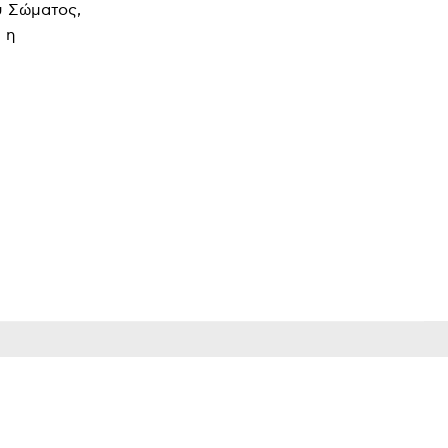
ύ Σώματος,
 η
ΗΛΕΚΤΡΟΝΙΚΗ ΔΙΕΥΘΥΝΣΗ
Copy URL