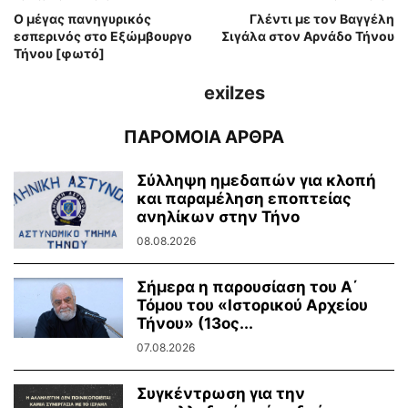
Ο μέγας πανηγυρικός
Γλέντι με τον Βαγγέλη
εσπερινός στο Εξώμβουργο
Σιγάλα στον Αρνάδο Τήνου
Τήνου [φωτό]
exilzes
ΠΑΡΟΜΟΙΑ ΑΡΘΡΑ
Σύλληψη ημεδαπών για κλοπή
και παραμέληση εποπτείας
ανηλίκων στην Τήνο
08.08.2026
Σήμερα η παρουσίαση του Α΄
Τόμου του «Ιστορικού Αρχείου
Τήνου» (13ος...
07.08.2026
Συγκέντρωση για την