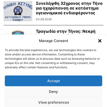
Συνελήφθη 32χρονος στην Τήνο
για ηχορύπανση σε κατάστημα
υγειονομικού ενδιαφέροντος
03.08.2026
Τραγωδία στην Τήνος: Νεκρή
λουόμενη ανασύρθηκε στην
παραλία Λαούτη
Manage Consent
03.08.2026
To provide the best experiences, we use technologies like cookies to
store and/or access device information. Consenting to these
technologies will allow us to process data such as browsing behavior or
unique IDs on this site. Not consenting or withdrawing consent, may
adversely affect certain features and functions.
Διαύγεια – Δήμου Τήνου
Δημοτικό Λιμενικό Ταμείο Τήνου – Άνδρου
Εορτολόγιο
Accept
Tinos Island Live Webcamera
Χάρτης Πλοίων
Deny
© 2026
View preferences