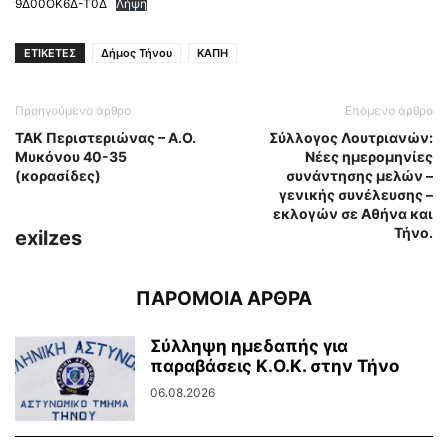
9Δ00ΟΚ6Δ-Τ0Δ
Λήψη
ΕΤΙΚΕΤΕΣ
Δήμος Τήνου
ΚΑΠΗ
Προηγούμενο άρθρο
Επόμενο άρθρο
ΤΑΚ Περιστεριώνας – Α.Ο.
Σύλλογος Λουτριανών:
Μυκόνου 40-35
Νέες ημερομηνίες
(κορασίδες)
συνάντησης μελών –
γενικής συνέλευσης –
εκλογών σε Αθήνα και
Τήνο.
exilzes
ΠΑΡΟΜΟΙΑ ΑΡΘΡΑ
Σύλληψη ημεδαπής για
παραβάσεις Κ.Ο.Κ. στην Τήνο
06.08.2026