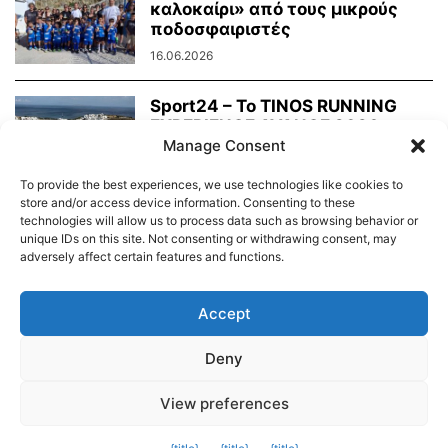
καλοκαίρι» από τους μικρούς
ποδοσφαιριστές
16.06.2026
Sport24 – To TINOS RUNNING
EXPERIENCE AVANCE 2026
απέδειξε ότι η...
Manage Consent
02.06.2026
To provide the best experiences, we use technologies like cookies to
store and/or access device information. Consenting to these
technologies will allow us to process data such as browsing behavior or
unique IDs on this site. Not consenting or withdrawing consent, may
adversely affect certain features and functions.
Διαύγεια – Δήμου Τήνου
Δημοτικό Λιμενικό Ταμείο Τήνου – Άνδρου
Εορτολόγιο
Accept
Tinos Island Live Webcamera
Χάρτης Πλοίων
Deny
© 2026
View preferences