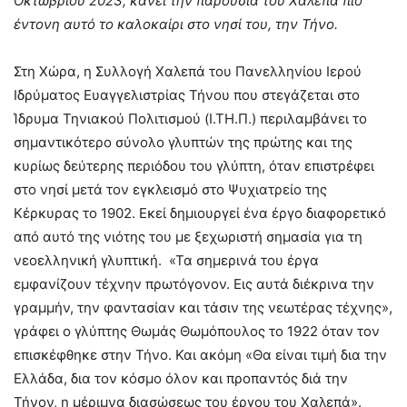
Οκτωβρίου 2023, κάνει την παρουσία του Χαλεπά πιο
έντονη αυτό το καλοκαίρι στο νησί του, την Τήνο.
Στη Χώρα, η Συλλογή Χαλεπά του Πανελληνίου Ιερού
Ιδρύματος Ευαγγελιστρίας Τήνου που στεγάζεται στο
Ίδρυμα Τηνιακού Πολιτισμού (Ι.ΤΗ.Π.) περιλαμβάνει το
σημαντικότερο σύνολο γλυπτών της πρώτης και της
κυρίως δεύτερης περιόδου του γλύπτη, όταν επιστρέφει
στο νησί μετά τον εγκλεισμό στο Ψυχιατρείο της
Κέρκυρας το 1902. Εκεί δημιουργεί ένα έργο διαφορετικό
από αυτό της νιότης του με ξεχωριστή σημασία για τη
νεοελληνική γλυπτική. «Τα σημερινά του έργα
εμφανίζουν τέχνην πρωτόγονον. Εις αυτά διέκρινα την
γραμμήν, την φαντασίαν και τάσιν της νεωτέρας τέχνης»,
γράφει ο γλύπτης Θωμάς Θωμόπουλος το 1922 όταν τον
επισκέφθηκε στην Τήνο. Και ακόμη «Θα είναι τιμή δια την
Ελλάδα, δια τον κόσμο όλον και προπαντός διά την
Τήνον, η μέριμνα διασώσεως του έργου του Χαλεπά».