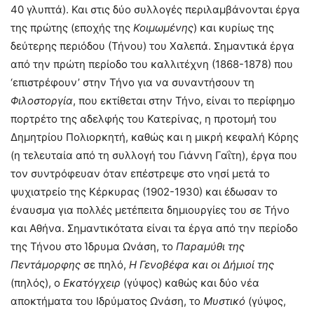
40 γλυπτά). Και στις δύο συλλογές περιλαμβάνονται έργα
της πρώτης (εποχής της
Κοιμωμένης
) και κυρίως της
δεύτερης περιόδου (Τήνου) του Χαλεπά. Σημαντικά έργα
από την πρώτη περίοδο του καλλιτέχνη (1868-1878) που
‘επιστρέφουν’ στην Τήνο για να συναντήσουν τη
Φιλοστοργία
, που εκτίθεται στην Τήνο, είναι το περίφημο
πορτρέτο της αδελφής του Κατερίνας, η προτομή του
Δημητρίου Πολιορκητή, καθώς και η μικρή κεφαλή Κόρης
(η τελευταία από τη συλλογή του Γιάννη Γαΐτη), έργα που
τον συντρόφευαν όταν επέστρεψε στο νησί μετά το
ψυχιατρείο της Κέρκυρας (1902-1930) και έδωσαν το
έναυσμα για πολλές μετέπειτα δημιουργίες του σε Τήνο
και Αθήνα. Σημαντικότατα είναι τα έργα από την περίοδο
της Τήνου στο Ίδρυμα Ωνάση, το
Παραμύθι της
Πεντάμορφης
σε πηλό,
Η Γενοβέφα και οι Δήμιοί της
(πηλός), ο
Εκατόγχειρ
(γύψος) καθώς και δύο νέα
αποκτήματα του Ιδρύματος Ωνάση, το
Μυστικό
(γύψος,