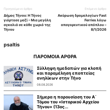
Προηγούμενο άρθρο
Επόμενο άρθρο
Δήμος Τήνου: Η Τήνος
Ακύρωση δρομολογίων Fast
γιόρτασε μαζί – Μια μεγάλη
Ferries λόγω
αγκαλιά σε κάθε χωριό της
απαγορευτικού απόπλου –
Τήνου
8/1/2026
psaltis
ΠΑΡΟΜΟΙΑ ΑΡΘΡΑ
Σύλληψη ημεδαπών για κλοπή
και παραμέληση εποπτείας
ανηλίκων στην Τήνο
08.08.2026
Σήμερα η παρουσίαση του Α΄
Τόμου του «Ιστορικού Αρχείου
Τήνου» (13ος...