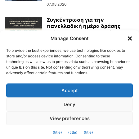
07.08.2026
Συγκέντρωση για την
πανελλαδική ημέρα δράσης
ενάντια στην γενοκτονία στην
Παλαιστίνη
Manage Consent
07.08.2026
To provide the best experiences, we use technologies like cookies to
store and/or access device information. Consenting to these
technologies will allow us to process data such as browsing behavior or
unique IDs on this site. Not consenting or withdrawing consent, may
adversely affect certain features and functions.
Διαύγεια – Δήμου Τήνου
Δημοτικό Λιμενικό Ταμείο Τήνου – Άνδρου
Εορτολόγιο
Accept
Tinos Island Live Webcamera
Χάρτης Πλοίων
Deny
© 2026
View preferences
Exit mobile version
{title}
{title}
{title}