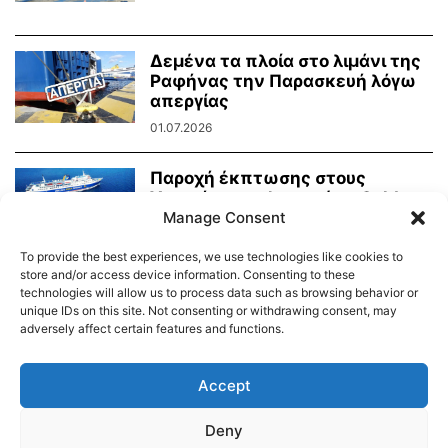
Δεμένα τα πλοία στο λιμάνι της
Ραφήνας την Παρασκευή λόγω
απεργίας
01.07.2026
Παροχή έκπτωσης στους
Υποψήφιους Φοιτητές – Golden
Star Ferries
Manage Consent
13.05.2026
To provide the best experiences, we use technologies like cookies to
store and/or access device information. Consenting to these
technologies will allow us to process data such as browsing behavior or
unique IDs on this site. Not consenting or withdrawing consent, may
adversely affect certain features and functions.
Διαύγεια – Δήμου Τήνου
Δημοτικό Λιμενικό Ταμείο Τήνου – Άνδρου
Εορτολόγιο
Accept
Tinos Island Live Webcamera
Χάρτης Πλοίων
Deny