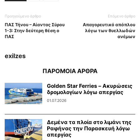
Προηγούμενο άρθρο
Επόμενο άρθρο
ΠΑΣ Τήνου – Αίαντας Σύρου
Απαγορευτικό απόπλου
1-3: Στην δεύτερη θέση ο
λόγω των θυελλωδών
ΠΑΣ
ανέμων
exilzes
ΠΑΡΟΜΟΙΑ ΑΡΘΡΑ
Golden Star Ferries – Ακυρώσεις
δρομολογίων λόγω απεργίας
01.07.2026
Δεμένα τα πλοία στο λιμάνι της
Ραφήνας την Παρασκευή λόγω
απεργίας