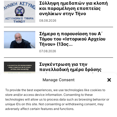
Σύλληψη ημεδαπών για κλοπή
και παραμέληση εποπτείας
ανηλίκων στην Τήνο
08.08.2026
Σήμερα η παρουσίαση του Α΄
Τόμου του «Ιστορικού Αρχείου
Τήνου» (13ος...
07.08.2026
Συγκέντρωση για την
πανελλαδική ημέρα δράσης
ενάντια στην γενοκτονία στην
Manage Consent
Παλαιστίνη
07.08.2026
To provide the best experiences, we use technologies like cookies to
store and/or access device information. Consenting to these
technologies will allow us to process data such as browsing behavior or
unique IDs on this site. Not consenting or withdrawing consent, may
adversely affect certain features and functions.
Διαύγεια – Δήμου Τήνου