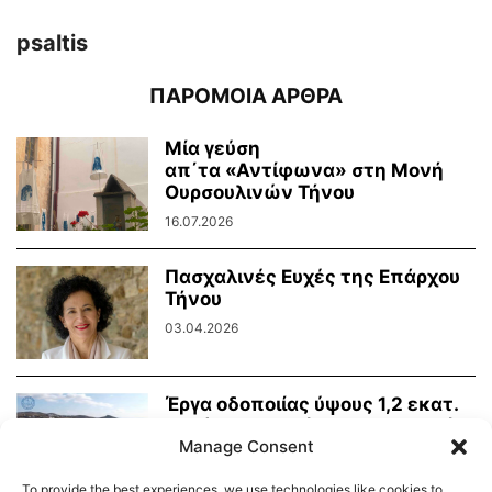
psaltis
ΠΑΡΟΜΟΙΑ ΑΡΘΡΑ
Μία γεύση
απ΄τα «Αντίφωνα» στη Μονή
Ουρσουλινών Τήνου
16.07.2026
Πασχαλινές Ευχές της Επάρχου
Τήνου
03.04.2026
Έργα οδοποιίας ύψους 1,2 εκατ.
ευρώ για την Τήνο στο Τεχνικό...
Manage Consent
26.02.2026
To provide the best experiences, we use technologies like cookies to