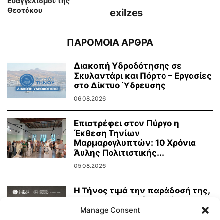
Ευαγγελισμού της
Θεοτόκου
exilzes
ΠΑΡΟΜΟΙΑ ΑΡΘΡΑ
Διακοπή Υδροδότησης σε
Σκυλαντάρι και Πόρτο – Εργασίες
στο Δίκτυο Ύδρευσης
06.08.2026
Επιστρέφει στον Πύργο η
Έκθεση Τηνίων
Μαρμαρογλυπτών: 10 Χρόνια
Άυλης Πολιτιστικής...
05.08.2026
Η Τήνος τιμά την παράδοσή της,
τη μαρμαροτεχνία της. Έκθεση
Manage Consent
Τήνιων...