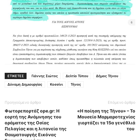
ΕΤΙΚΕΤΕΣ
Γιάννης Σιώτος
Δελτίο Τύπου
Δήμος Τήνου
Δύναμη Δημιουργίας
Κοσσίνι
Τήνος
Προηγούμενο άρθρο
Επόμενο άρθρο
Φωτορεπορτάζ ope.gr: Η
«Η ποίηση της Τήνου» – Το
εορτή της Ανάμνησης του
Μουσείο Μαρμαροτεχνίας
οράματος της Οσίας
γιορτάζει τα 15α γενέθλιά
Πελαγίας και η λιτανεία της
του
Θαυματουργής Εικόνας