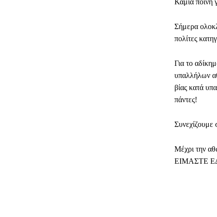
Καμία ποινή 
Σήμερα ολοκλ
πολίτες κατη
Για το αδίκημ
υπαλλήλων αθ
βίας κατά υπ
πάντες!
Συνεχίζουμε σ
Μέχρι την α
ΕΙΜΑΣΤΕ Ε
ΜΕΡΊΔ