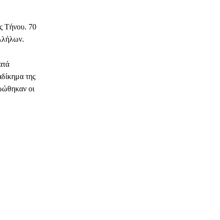
ς Τήνου. 70
αλλήλων.
ατά
αδίκημα της
ωώθηκαν οι
ΗΛΕΚΤΡΟΝΙΚΗ ΔΙΕΥΘΥΝΣΗ
Copy URL