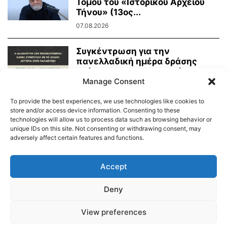
Τόμου του «Ιστορικού Αρχείου
Τήνου» (13ος...
07.08.2026
Συγκέντρωση για την
πανελλαδική ημέρα δράσης
ενάντια στην γενοκτονία στην
Manage Consent
Παλαιστίνη
07.08.2026
To provide the best experiences, we use technologies like cookies to
store and/or access device information. Consenting to these
technologies will allow us to process data such as browsing behavior or
unique IDs on this site. Not consenting or withdrawing consent, may
adversely affect certain features and functions.
Διαύγεια – Δήμου Τήνου
Δημοτικό Λιμενικό Ταμείο Τήνου – Άνδρου
Εορτολόγιο
Accept
Tinos Island Live Webcamera
Χάρτης Πλοίων
Deny
© 2026
View preferences