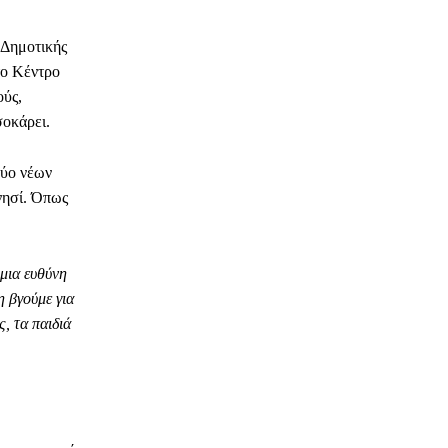
 Δημοτικής
το Κέντρο
ούς,
σοκάρει.
δύο νέων
νησί. Όπως
μια ευθύνη
η βγούμε για
ς, τα παιδιά