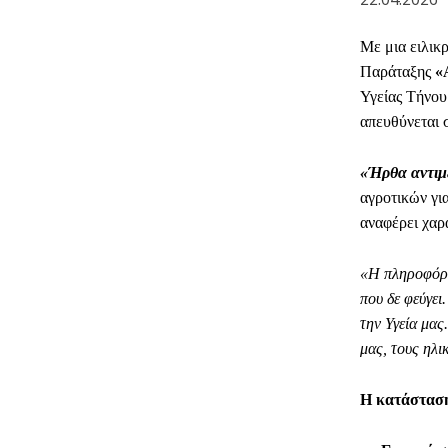
Με μια ειλικ
Παράταξης
«
Υγείας Τήνου.
απευθύνεται 
«Ήρθα αντιμ
αγροτικών γι
αναφέρει χαρ
«
H πληροφόρη
που δε φεύγει
την Υγεία μας
μας, τους ηλι
Η κατάσταση