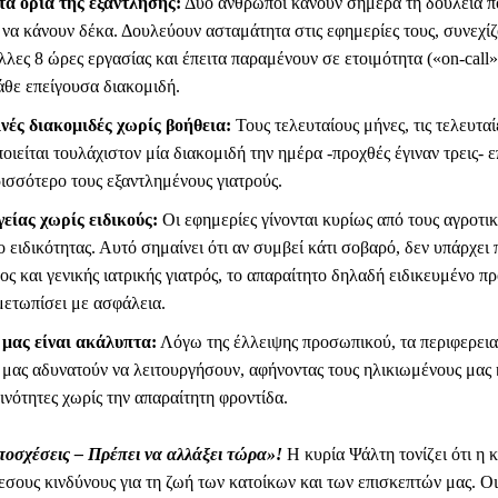
τα όρια της εξάντλησης:
Δύο άνθρωποι κάνουν σήμερα τη δουλειά π
 να κάνουν δέκα. Δουλεύουν ασταμάτητα στις εφημερίες τους, συνεχί
λλες 8 ώρες εργασίας και έπειτα παραμένουν σε ετοιμότητα («on-call»
κάθε επείγουσα διακομιδή.
ές διακομιδές χωρίς βοήθεια:
Τους τελευταίους μήνες, τις τελευταί
οιείται τουλάχιστον μία διακομιδή την ημέρα -προχθές έγιναν τρεις- 
ισσότερο τους εξαντλημένους γιατρούς.
είας χωρίς ειδικούς:
Οι εφημερίες γίνονται κυρίως από τους αγροτικ
ο ειδικότητας. Αυτό σημαίνει ότι αν συμβεί κάτι σοβαρό, δεν υπάρχει
ος και γενικής ιατρικής γιατρός, το απαραίτητο δηλαδή ειδικευμένο π
ιμετωπίσει με ασφάλεια.
μας είναι ακάλυπτα:
Λόγω της έλλειψης προσωπικού, τα περιφερεια
 μας αδυνατούν να λειτουργήσουν, αφήνοντας τους ηλικιωμένους μας κ
ινότητες χωρίς την απαραίτητη φροντίδα.
ποσχέσεις – Πρέπει να αλλάξει τώρα»!
Η κυρία Ψάλτη τονίζει ότι η 
εσους κινδύνους για τη ζωή των κατοίκων και των επισκεπτών μας. Ο