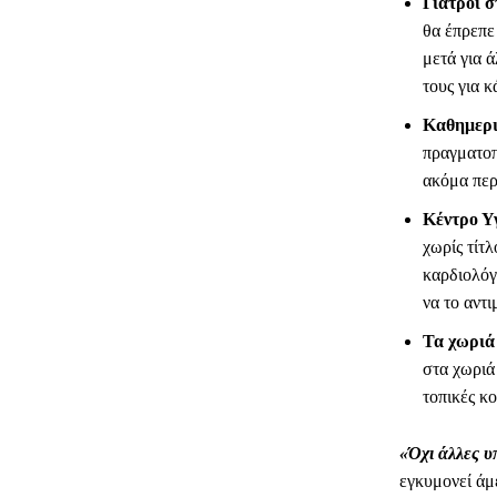
Γιατροί σ
θα έπρεπε
μετά για ά
τους για 
Καθημεριν
πραγματοπ
ακόμα περ
Κέντρο Υγ
χωρίς τίτλ
καρδιολόγ
να το αντ
Τα χωριά 
στα χωριά
τοπικές κο
«Όχι άλλες υ
εγκυμονεί άμ