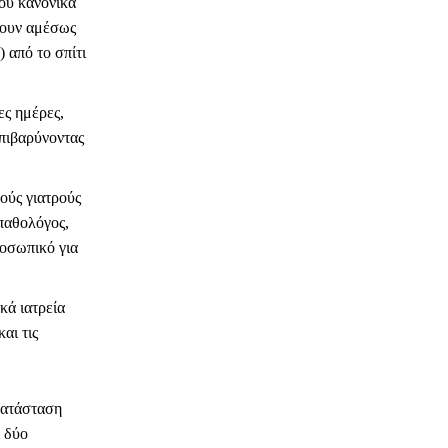
ου κανονικά
ζουν αμέσως
) από το σπίτι
ες ημέρες,
επιβαρύνοντας
ούς γιατρούς
 παθολόγος,
ροσωπικό για
κά ιατρεία
αι τις
κατάσταση
ι δύο