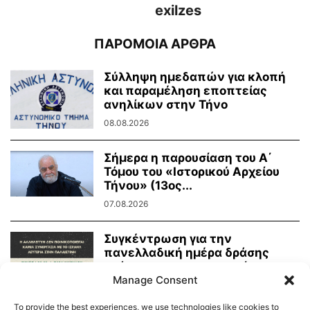
exilzes
ΠΑΡΟΜΟΙΑ ΑΡΘΡΑ
Σύλληψη ημεδαπών για κλοπή
και παραμέληση εποπτείας
ανηλίκων στην Τήνο
08.08.2026
Σήμερα η παρουσίαση του Α΄
Τόμου του «Ιστορικού Αρχείου
Τήνου» (13ος...
07.08.2026
Συγκέντρωση για την
πανελλαδική ημέρα δράσης
ενάντια στην γενοκτονία στην
Manage Consent
Παλαιστίνη
07.08.2026
To provide the best experiences, we use technologies like cookies to