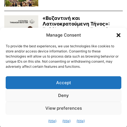
«Βυζαντινή και
Λατινοκρατούμενη Τήνος»:
Εκδήλωση από την Εταιρεία
Τηνιακών Μελετών
Manage Consent
03.08.2026
To provide the best experiences, we use technologies like cookies to
store and/or access device information. Consenting to these
technologies will allow us to process data such as browsing behavior or
unique IDs on this site. Not consenting or withdrawing consent, may
adversely affect certain features and functions.
Διαύγεια – Δήμου Τήνου
Δημοτικό Λιμενικό Ταμείο Τήνου – Άνδρου
Εορτολόγιο
Accept
Tinos Island Live Webcamera
Χάρτης Πλοίων
Deny
© 2026
View preferences
Exit mobile version
{title}
{title}
{title}