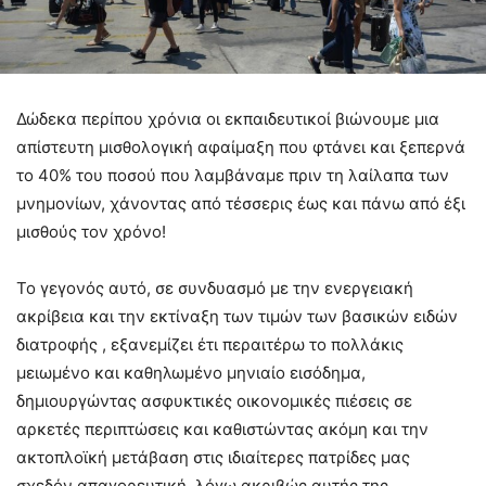
Δώδεκα περίπου χρόνια οι εκπαιδευτικοί βιώνουμε μια
απίστευτη μισθολογική αφαίμαξη που φτάνει και ξεπερνά
το 40% του ποσού που λαμβάναμε πριν τη λαίλαπα των
μνημονίων, χάνοντας από τέσσερις έως και πάνω από έξι
μισθούς τον χρόνο!
Το γεγονός αυτό, σε συνδυασμό με την ενεργειακή
ακρίβεια και την εκτίναξη των τιμών των βασικών ειδών
διατροφής , εξανεμίζει έτι περαιτέρω το πολλάκις
μειωμένο και καθηλωμένο μηνιαίο εισόδημα,
δημιουργώντας ασφυκτικές οικονομικές πιέσεις σε
αρκετές περιπτώσεις και καθιστώντας ακόμη και την
ακτοπλοϊκή μετάβαση στις ιδιαίτερες πατρίδες μας
σχεδόν απαγορευτική, λόγω ακριβώς αυτής της