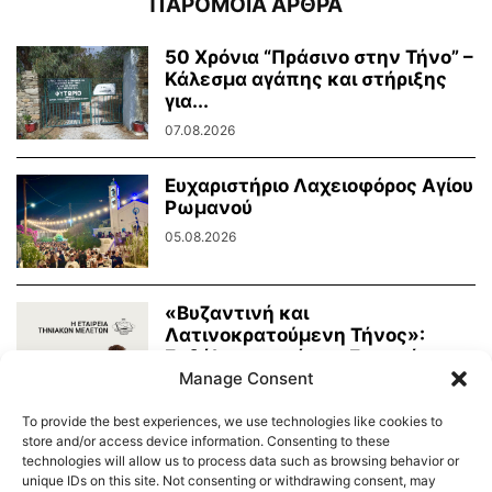
ΠΑΡΟΜΟΙΑ ΑΡΘΡΑ
50 Χρόνια “Πράσινο στην Τήνο” –
Κάλεσμα αγάπης και στήριξης
για...
07.08.2026
Ευχαριστήριο Λαχειοφόρος Αγίου
Ρωμανού
05.08.2026
«Βυζαντινή και
Λατινοκρατούμενη Τήνος»:
Εκδήλωση από την Εταιρεία
Manage Consent
Τηνιακών Μελετών
03.08.2026
To provide the best experiences, we use technologies like cookies to
store and/or access device information. Consenting to these
technologies will allow us to process data such as browsing behavior or
unique IDs on this site. Not consenting or withdrawing consent, may