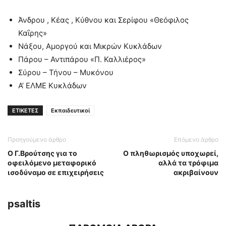
Άνδρου , Κέας , Κύθνου και Σερίφου «Θεόφιλος
Καΐρης»
Νάξου, Αμοργού και Μικρών Κυκλάδων
Πάρου – Αντιπάρου «Π. Καλλιέρος»
Σύρου – Τήνου – Μυκόνου
Α’ ΕΛΜΕ Κυκλάδων
ΕΤΙΚΕΤΕΣ
Εκπαιδευτικοί
Προηγούμενο άρθρο
Επόμενο άρθρο
Ο Γ.Βρούτσης για το
Ο πληθωρισμός υποχωρεί,
οφειλόμενο μεταφορικό
αλλά τα τρόφιμα
ισοδύναμο σε επιχειρήσεις
ακριβαίνουν
psaltis