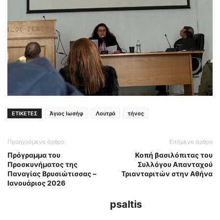
ΕΤΙΚΕΤΕΣ
Άγιος Ιωσήφ
Λουτρά
τήνος
Προηγούμενο άρθρο
Επόμενο άρθρο
Πρόγραμμα του
Κοπή βασιλόπιτας του
Προσκυνήματος της
Συλλόγου Απανταχού
Παναγίας Βρυσιώτισσας –
Τριανταριτών στην Αθήνα
Ιανουάριος 2026
psaltis