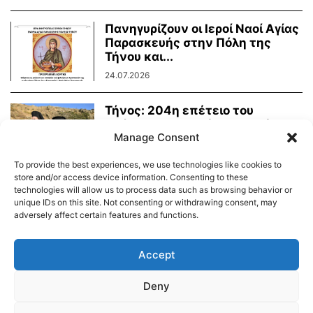
Πανηγυρίζουν οι Ιεροί Ναοί Αγίας
Παρασκευής στην Πόλη της
Τήνου και...
24.07.2026
Τήνος: 204η επέτειο του
Οράματος της Αγίας Πελαγίας
Manage Consent
24.07.2026
To provide the best experiences, we use technologies like cookies to
store and/or access device information. Consenting to these
technologies will allow us to process data such as browsing behavior or
unique IDs on this site. Not consenting or withdrawing consent, may
adversely affect certain features and functions.
Διαύγεια – Δήμου Τήνου
Δημοτικό Λιμενικό Ταμείο Τήνου – Άνδρου
Εορτολόγιο
Accept
Tinos Island Live Webcamera
Χάρτης Πλοίων
Deny
© 2026