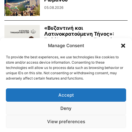
05.08.2026
«Βυζαντινή και
Λατινοκρατούμενη Τήνος»:
Εκδήλωση από την Εταιρεία
Manage Consent
Τηνιακών Μελετών
03.08.2026
To provide the best experiences, we use technologies like cookies to
store and/or access device information. Consenting to these
technologies will allow us to process data such as browsing behavior or
unique IDs on this site. Not consenting or withdrawing consent, may
adversely affect certain features and functions.
Διαύγεια – Δήμου Τήνου
Δημοτικό Λιμενικό Ταμείο Τήνου – Άνδρου
Εορτολόγιο
Accept
Tinos Island Live Webcamera
Χάρτης Πλοίων
Deny
© 2026
View preferences