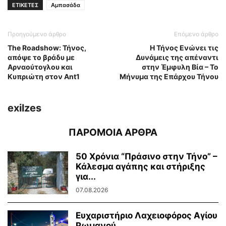
ΕΤΙΚΕΤΕΣ
Αμπασάδα
Προηγούμενο άρθρο
Επόμενο άρθρο
The Roadshow: Τήνος,
Η Τήνος Ενώνει τις
απόψε το βράδυ με
Δυνάμεις της απέναντι
Αρναούτογλου και
στην Έμφυλη Βία – Το
Κυπριώτη στον Ant1
Μήνυμα της Επάρχου Τήνου
exilzes
ΠΑΡΟΜΟΙΑ ΑΡΘΡΑ
50 Χρόνια “Πράσινο στην Τήνο” –
Κάλεσμα αγάπης και στήριξης
για...
07.08.2026
Ευχαριστήριο Λαχειοφόρος Αγίου
Ρωμανού