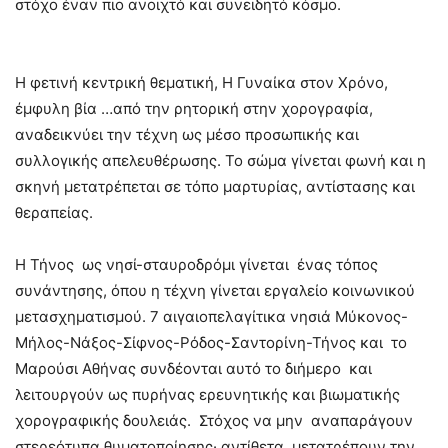
στόχο έναν πιο ανοιχτό και συνειδητό κόσμο.
Η φετινή κεντρική θεματική, Η Γυναίκα στον Χρόνο,
έμφυλη βία …από την ρητορική στην χορογραφία,
αναδεικνύει την τέχνη ως μέσο προσωπικής και
συλλογικής απελευθέρωσης. Το σώμα γίνεται φωνή και η
σκηνή μετατρέπεται σε τόπο μαρτυρίας, αντίστασης και
θεραπείας.
Η Τήνος ως νησί-σταυροδρόμι γίνεται ένας τόπος
συνάντησης, όπου η τέχνη γίνεται εργαλείο κοινωνικού
μετασχηματισμού. 7 αιγαιοπελαγίτικα νησιά Μύκονος-
Μήλος-Νάξος-Σίφνος-Ρόδος-Σαντορίνη-Τήνος και το
Μαρούσι Αθήνας συνδέονται αυτό το διήμερο και
λειτουργούν ως πυρήνας ερευνητικής και βιωματικής
χορογραφικής δουλειάς. Στόχος να μην αναπαράγουν
στερεότυπα θυματοποίησης· αντίθετα, μετατρέπουν την