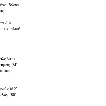
έχει δώσει
ύς.
το 3-0
ε το τελικό
άλοβιτς),
φιός (61’
ύσσος),
νιάς (69’
ολος (85’
.