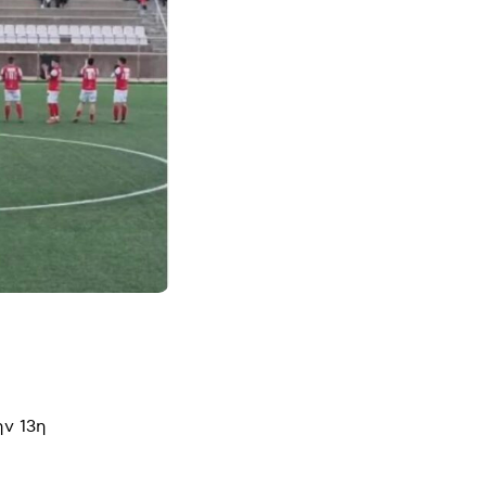
ν 13η