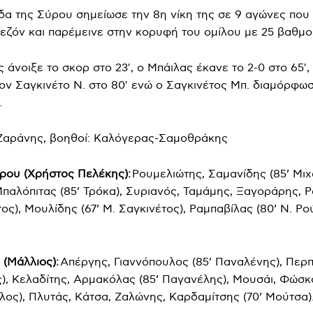
άδα της Σύρου σημείωσε την 8η νίκη της σε 9 αγώνες που 
σεζόν και παρέμεινε στην κορυφή του ομίλου με 25 βαθμο
άνοιξε το σκορ στο 23′, ο Μπάιλας έκανε το 2-0 στο 65′, 
τον Σαγκινέτο Ν. στο 80′ ενώ ο Σαγκινέτος Μπ. διαμόρφωσ
.
 Ζαράνης, βοηθοί: Καλόγερας-Σαμοθράκης
ρου (Χρήστος Πελέκης):
Ρουμελιώτης, Σαμανίδης (85’ Μιχ
παλόπιτας (85’ Τρόκα), Συριανός, Ταμάμης, Ξαγοράρης, Ρα
ος), Μουλίδης (67’ Μ. Σαγκινέτος), Ραμπαβίλας (80’ Ν. Ρο
(Μάλλιος):
Απέργης, Γιαννόπουλος (85’ Παναλένης), Περπι
), Κελαδίτης, Αρμακόλας (85’ Παγανέλης), Μουσάι, Φώσκ
ος), Πλυτάς, Κάτσα, Ζαλώνης, Καρδαμίτσης (70’ Μούτσα)