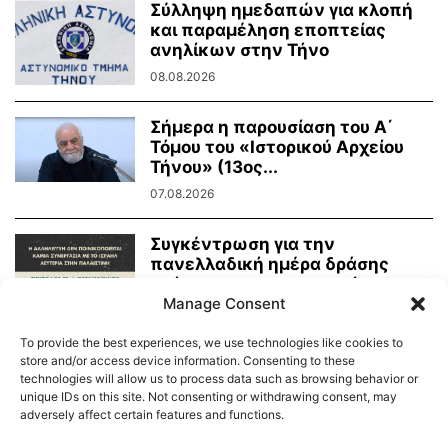
Σύλληψη ημεδαπών για κλοπή
και παραμέληση εποπτείας
ανηλίκων στην Τήνο
08.08.2026
Σήμερα η παρουσίαση του Α΄
Τόμου του «Ιστορικού Αρχείου
Τήνου» (13ος...
07.08.2026
Συγκέντρωση για την
πανελλαδική ημέρα δράσης
ενάντια στην γενοκτονία στην
Παλαιστίνη
Manage Consent
07.08.2026
To provide the best experiences, we use technologies like cookies to
store and/or access device information. Consenting to these
technologies will allow us to process data such as browsing behavior or
unique IDs on this site. Not consenting or withdrawing consent, may
adversely affect certain features and functions.
Διαύγεια – Δήμου Τήνου