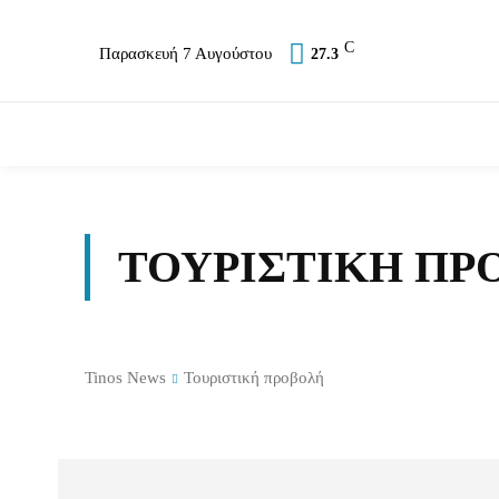
C
Παρασκευή 7 Αυγούστου
27.3
Επικαιρότητα
Σύλλογοι
Εκκλησία
Α
ΤΟΥΡΙΣΤΙΚΉ ΠΡ
Tinos News
Τουριστική προβολή