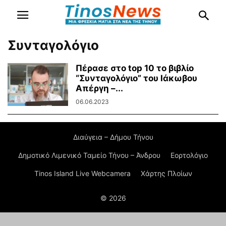
Συνταγολόγιο
Πέρασε στο top 10 το βιβλίο
“Συνταγολόγιο” του Ιάκωβου
Απέργη –...
06.06.2023
Διαύγεια – Δήμου Τήνου
Δημοτικό Λιμενικό Ταμείο Τήνου – Άνδρου
Εορτολόγιο
Tinos Island Live Webcamera
Χάρτης Πλοίων
© 2026