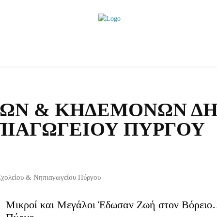
θλητικά
Αρθρογραφία
Χωριά
Agenda
ΈΩΝ & ΚΗΔΕΜΌΝΩΝ Δ
ΠΙΑΓΩΓΕΊΟΥ ΠΎΡΓΟΥ
χολείου & Νηπιαγωγείου Πύργου
Μικροί και Μεγάλοι Έδωσαν Ζωή στον Βόρει