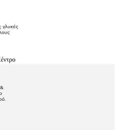
ς γλυκές
Κέντρο
 &
ο
ρό.