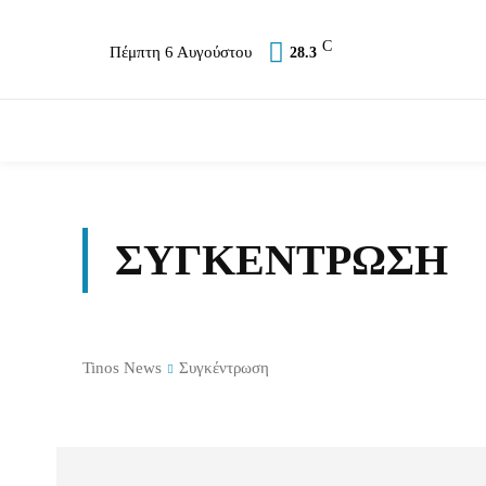
C
Πέμπτη 6 Αυγούστου
28.3
Επικαιρότητα
Σύλλογοι
Εκκλησία
Α
ΣΥΓΚΈΝΤΡΩΣΗ
Tinos News
Συγκέντρωση