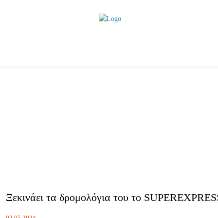
ητικά
Αρθρογραφία
Χωριά
Agenda
Podcas
Ξεκινάει τα δρομολόγια του το SUPEREXPRES
02.05.2024