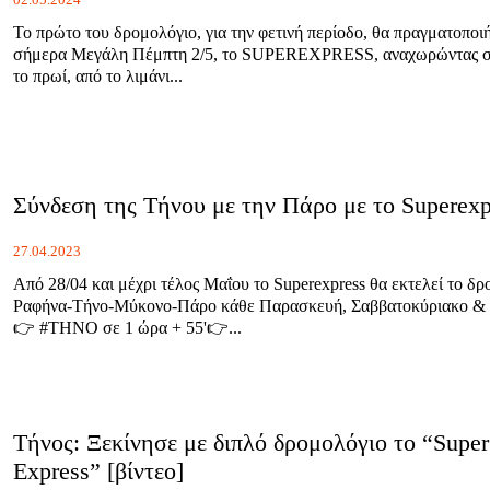
Το πρώτο του δρομολόγιο, για την φετινή περίοδο, θα πραγματοποι
σήμερα Μεγάλη Πέμπτη 2/5, το SUPEREXPRESS, αναχωρώντας στ
το πρωί, από το λιμάνι...
Σύνδεση της Τήνου με την Πάρο με το Superexp
27.04.2023
Από 28/04 και μέχρι τέλος Μαΐου το Superexpress θα εκτελεί το δ
Ραφήνα-Τήνο-Μύκονο-Πάρο κάθε Παρασκευή, Σαββατοκύριακο & 
👉 #ΤΗΝΟ σε 1 ώρα + 55'👉...
Τήνος: Ξεκίνησε με διπλό δρομολόγιο το “Super
Express” [βίντεο]