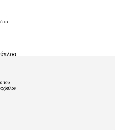
ό το
χύπλοο
ο του
ταχύπλοα