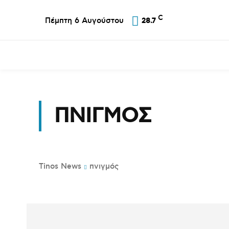
C
Πέμπτη 6 Αυγούστου
28.7
Επικαιρότητα
Σύλλογοι
Εκκλησία
Αθλ
ΠΝΙΓΜΌΣ
Tinos News
πνιγμός