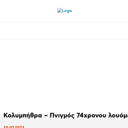
ητικά
Αρθρογραφία
Χωριά
Agenda
Podcas
Κολυμπήθρα – Πνιγμός 74χρονου 
20.07.2023