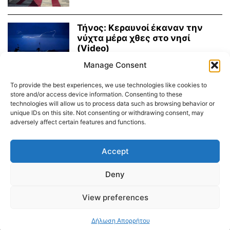
Τήνος: Κεραυνοί έκαναν την
νύχτα μέρα χθες στο νησί
(Video)
27.01.2023
Manage Consent
To provide the best experiences, we use technologies like cookies to
30 Ιανουαρίου 1823: Βρίσκεται η
store and/or access device information. Consenting to these
θαυματουργή εικόνα της
technologies will allow us to process data such as browsing behavior or
Παναγίας της Τήνου.
unique IDs on this site. Not consenting or withdrawing consent, may
adversely affect certain features and functions.
24.01.2023
Accept
Διαύγεια – Δήμου Τήνου
Deny
Δημοτικό Λιμενικό Ταμείο Τήνου – Άνδρου
Εορτολόγιο
Tinos Island Live Webcamera
Χάρτης Πλοίων
View preferences
© 2026
Δήλωση Απορρήτου