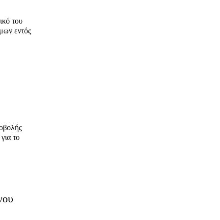
ικό του
μων εντός
ποβολής
για το
νου