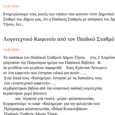
15.05.2024
Ενημερώνουμε τους γονείς των νηπίων που φοιτούν στον Δημοτικό
Σταθμό του Δήμου μας, ότι ο Παιδικός Σταθμός με απόφαση του Δ
Τήνου, δεν...
Λογοτεχνικό Καφενείο από τον Παιδικό Σταθμό
15.04.2024
Τα παιδάκια του Παιδικού Σταθμού Δήμου Τήνου στις 2 Απριλίο
γιόρτασαν την Παγκόσμια ημέρα του Παιδικού Βιβλίου &
τα γενέθλια του μεγάλου παραμυθά Χανς Κρίστιαν Άντερσεν
σε ένα καφενείο που έστησαν ειδικά για αυτόν …..
Στην δικιά τους «Καλημέρα» έστησαν με τις δασκάλες τους
ένα «λογοτεχνικό καφενείο» …
σερβιρίστηκαν βιβλία από την κλασσική παιδική λογοτεχνία,
κεράστηκαν χυμό βύσσ
και πέρασαν μια «καλή –μέρα» φιλαναγνωσίας.
Ευχαριστούμε το καφέ «Καλημέρα» για την φιλοξενία του!
Πρόγραμμα φιλαναγνωσίας «Βάγια Κουκουβάγια»
Παιδικός Σταθμός Δήμου Τήνου