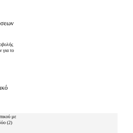
έσεων
ποβολής
 για το
ικό
ύο (2)