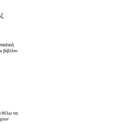
ρζ
ου βιβλίου
ρχουν