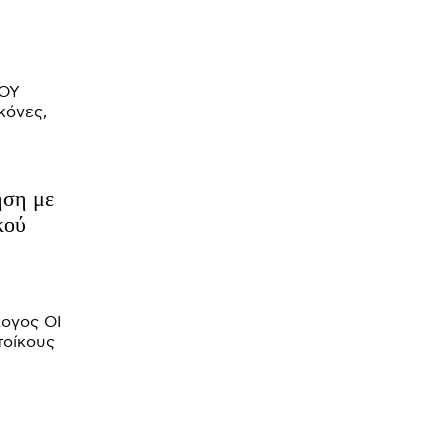
ηση με
κού
τοίκους