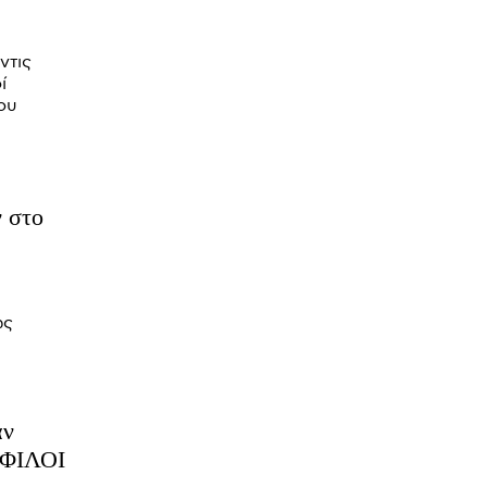
ντις
ί
ου
 στο
ως
Ι ΦΙΛΟΙ