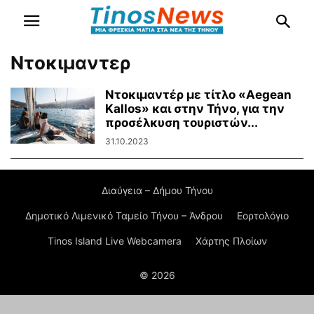
Ντοκιμαντερ
Ντοκιμαντέρ με τίτλο «Aegean
Kallos» και στην Τήνο, για την
προσέλκυση τουριστών...
31.10.2023
Διαύγεια – Δήμου Τήνου
Δημοτικό Λιμενικό Ταμείο Τήνου – Άνδρου
Εορτολόγιο
Tinos Island Live Webcamera
Χάρτης Πλοίων
© 2026