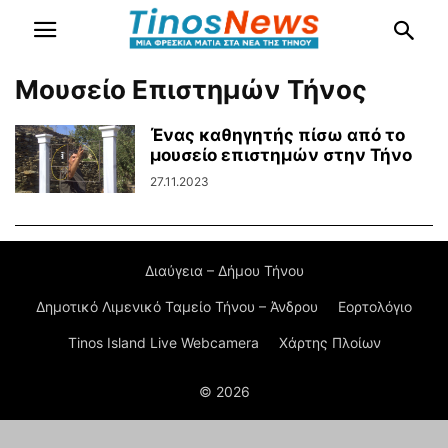
Μουσείο Επιστημών Τήνος
Ένας καθηγητής πίσω από το
μουσείο επιστημών στην Τήνο
27.11.2023
Διαύγεια – Δήμου Τήνου
Δημοτικό Λιμενικό Ταμείο Τήνου – Άνδρου
Εορτολόγιο
Tinos Island Live Webcamera
Χάρτης Πλοίων
© 2026